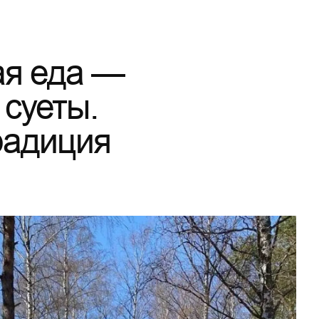
ая еда —
 суеты.
радиция