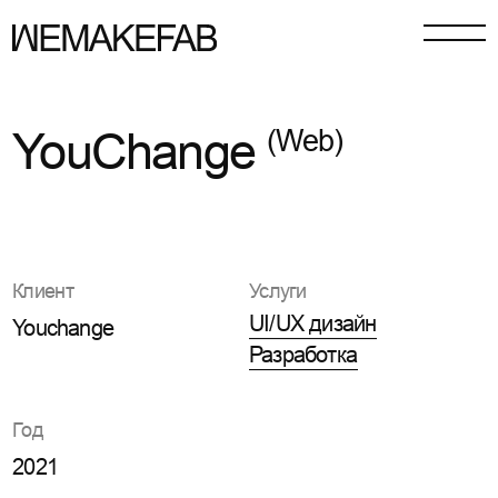
YouChange
(Web)
Клиент
Услуги
UI/UX дизайн
Youchange
UI/UX дизайн
Разработка
Разработка
Год
2021